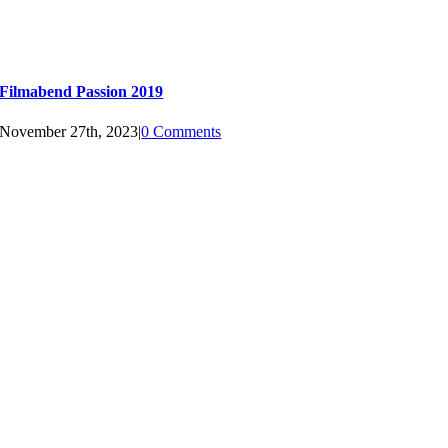
Filmabend Passion 2019
November 27th, 2023
|
0 Comments