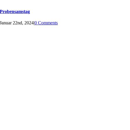
Probensamstag
Januar 22nd, 2024
|
0 Comments