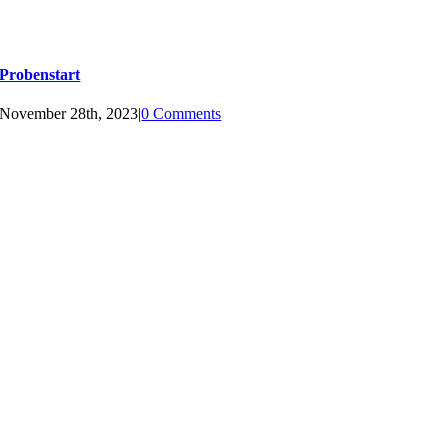
Probenstart
November 28th, 2023
|
0 Comments