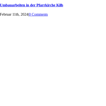
Umbauarbeiten in der Pfarrkirche Kilb
Februar 11th, 2024
|
0 Comments