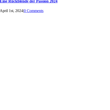
Eine Rückblende der Passion 2024
April 1st, 2024
|
0 Comments