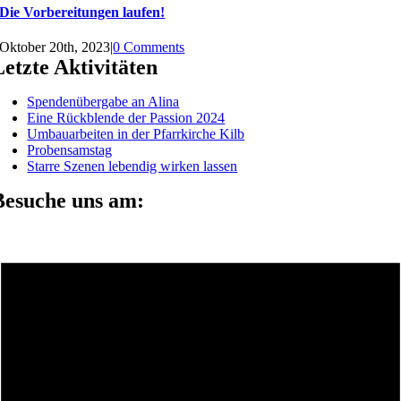
Die Vorbereitungen laufen!
Oktober 20th, 2023
|
0 Comments
Letzte Aktivitäten
Spendenübergabe an Alina
Eine Rückblende der Passion 2024
Umbauarbeiten in der Pfarrkirche Kilb
Probensamstag
Starre Szenen lebendig wirken lassen
Besuche uns am: