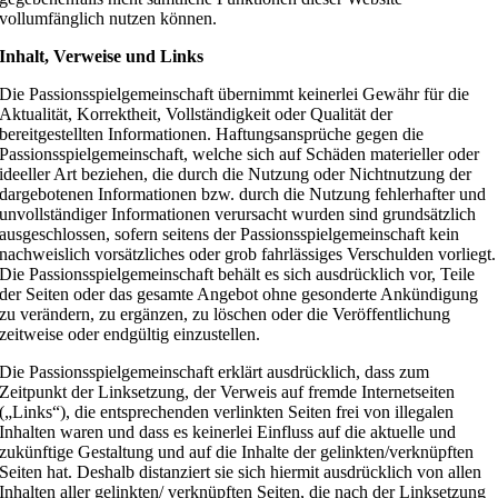
vollumfänglich nutzen können.
Inhalt, Verweise und Links
Die Passionsspielgemeinschaft übernimmt keinerlei Gewähr für die
Aktualität, Korrektheit, Vollständigkeit oder Qualität der
bereitgestellten Informationen. Haftungsansprüche gegen die
Passionsspielgemeinschaft, welche sich auf Schäden materieller oder
ideeller Art beziehen, die durch die Nutzung oder Nichtnutzung der
dargebotenen Informationen bzw. durch die Nutzung fehlerhafter und
unvollständiger Informationen verursacht wurden sind grundsätzlich
ausgeschlossen, sofern seitens der Passionsspielgemeinschaft kein
nachweislich vorsätzliches oder grob fahrlässiges Verschulden vorliegt.
Die Passionsspielgemeinschaft behält es sich ausdrücklich vor, Teile
der Seiten oder das gesamte Angebot ohne gesonderte Ankündigung
zu verändern, zu ergänzen, zu löschen oder die Veröffentlichung
zeitweise oder endgültig einzustellen.
Die Passionsspielgemeinschaft erklärt ausdrücklich, dass zum
Zeitpunkt der Linksetzung, der Verweis auf fremde Internetseiten
(„Links“), die entsprechenden verlinkten Seiten frei von illegalen
Inhalten waren und dass es keinerlei Einfluss auf die aktuelle und
zukünftige Gestaltung und auf die Inhalte der gelinkten/verknüpften
Seiten hat. Deshalb distanziert sie sich hiermit ausdrücklich von allen
Inhalten aller gelinkten/ verknüpften Seiten, die nach der Linksetzung